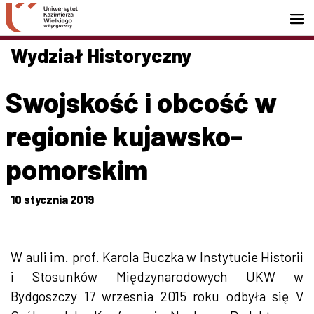
Przejdź do wyszukiwarki
Przejdź do treści
Przejdź do stopki - Kontakt
Wydział Historyczny
Swojskość i obcość w
regionie kujawsko-
pomorskim
10 stycznia 2019
W auli im. prof. Karola Buczka w Instytucie Historii
i Stosunków Międzynarodowych UKW w
Bydgoszczy 17 wrzesnia 2015 roku odbyła się V