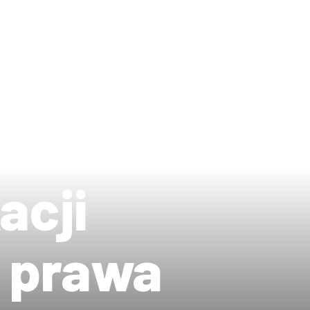
acji
z prawa