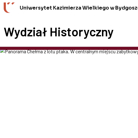
Przejdź do wyszukiwarki
Przejdź do treści
Przejdź do stopki - Kontakt
Uniwersytet Kazimierza Wielkiego w Bydgosz
Wydział Historyczny