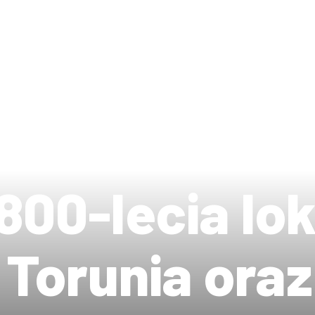
800-lecia lok
 Torunia ora