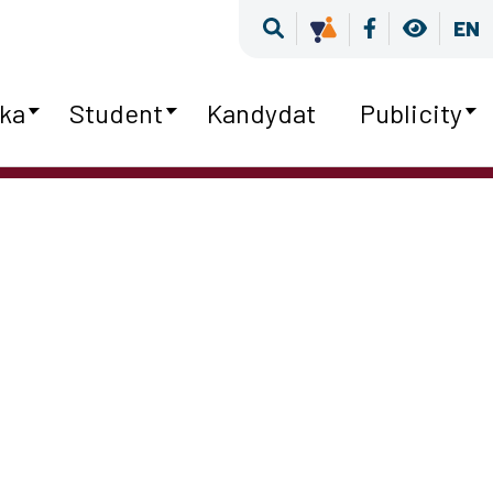
Wyszukiwarka
Kultura Równośc
Facebook
Wersja
EN
ka
Student
Kandydat
Publicity