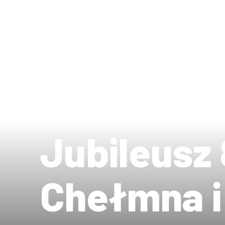
Jubileusz 
Chełmna i