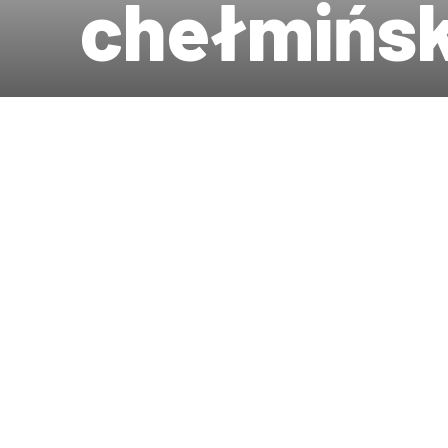
chełmińs
Wydział Historyczny
Aktualności
Jubileusz
Szanowni Państwo,
zostały zainicjowane przygotowania
Chełmna i Torunia oraz prawa cheł
2031-2033. Obchody dotyczą najstar
najstarszych na terenie obecnej Po