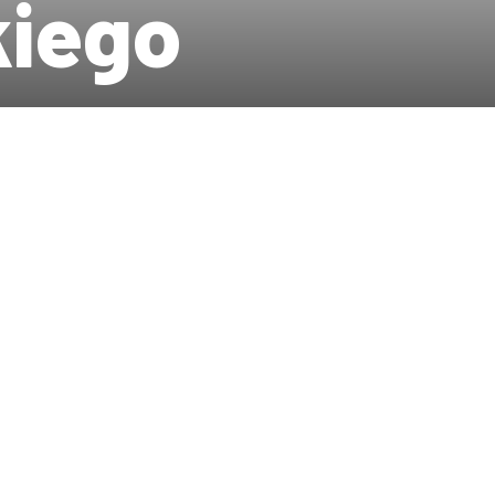
kiego
 800-lecia lokacji Chełmna i Torunia oraz prawa chełmińskiego
 do obchodów jubileuszu 800-lecia lokacji
mińskiego, które będą celebrowane w latach
szych lokacji miast nad Wisłą i jednych z
lski. Na prawie chełmińskim lokowanych było